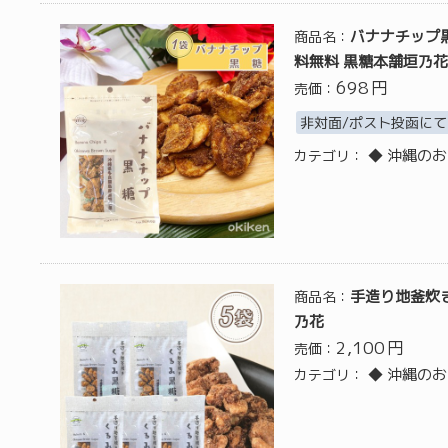
バナナチップ黒
商品名：
料無料 黒糖本舗垣乃花
698
円
売価：
非対面/ポスト投函に
◆ 沖縄の
カテゴリ：
手造り地釜炊き
商品名：
乃花
2,100
円
売価：
◆ 沖縄の
カテゴリ：