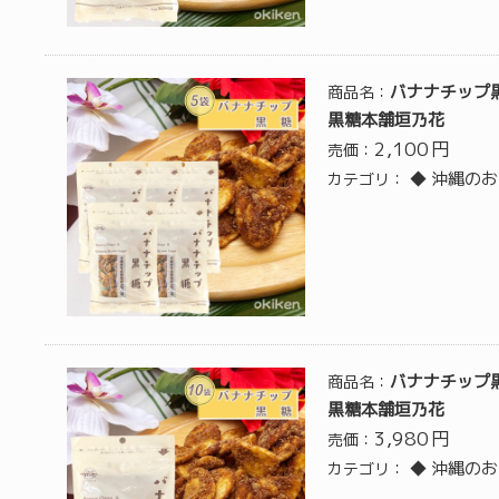
バナナチップ黒
商品名：
黒糖本舗垣乃花
2,100
円
売価：
◆ 沖縄の
カテゴリ：
バナナチップ黒
商品名：
黒糖本舗垣乃花
3,980
円
売価：
◆ 沖縄の
カテゴリ：