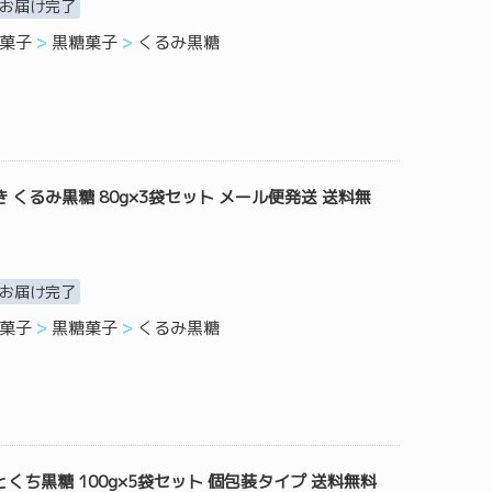
てお届け完了
お菓子
黒糖菓子
くるみ黒糖
 くるみ黒糖 80g×3袋セット メール便発送 送料無
てお届け完了
お菓子
黒糖菓子
くるみ黒糖
くち黒糖 100g×5袋セット 個包装タイプ 送料無料