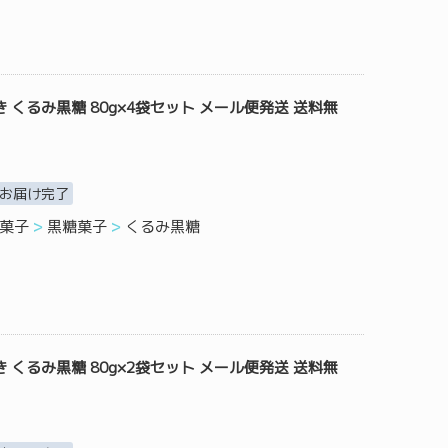
 くるみ黒糖 80g×4袋セット メール便発送 送料無
てお届け完了
お菓子
黒糖菓子
くるみ黒糖
 くるみ黒糖 80g×2袋セット メール便発送 送料無