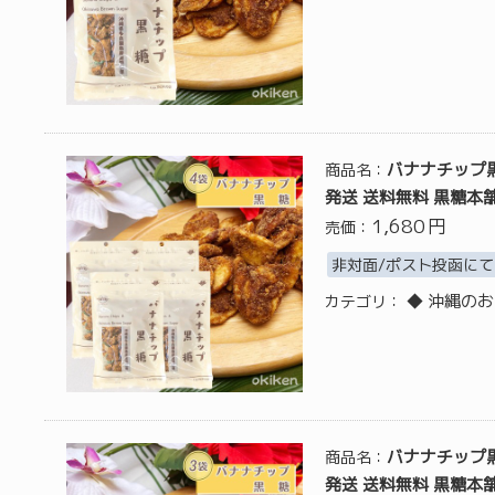
バナナチップ黒
商品名：
発送 送料無料 黒糖本
1,680
円
売価：
非対面/ポスト投函に
◆ 沖縄の
カテゴリ：
バナナチップ黒
商品名：
発送 送料無料 黒糖本