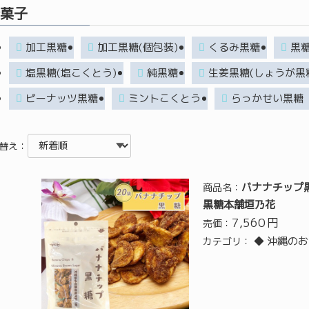
菓子
加工黒糖
加工黒糖(個包装)
くるみ黒糖
黒
塩黒糖(塩こくとう)
純黒糖
生姜黒糖(しょうが黒
ピーナッツ黒糖
ミントこくとう
らっかせい黒糖
替え：
バナナチップ黒
商品名：
黒糖本舗垣乃花
7,560
円
売価：
◆ 沖縄の
カテゴリ：