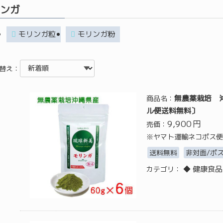
ンガ
モリンガ粒
モリンガ粉
替え：
無農薬栽培 沖
商品名：
ル便送料無料〕
9,900
円
売価：
※ヤマト運輸ネコポス便
送料無料
非対面/ポ
◆ 健康食品
カテゴリ：