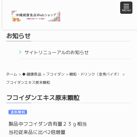
toggle
naviga
お知らせ
サイトリニューアルのお知らせ
ホーム
◆ 健康食品
フコイダン
顆粒・ドリンク（金秀バイオ）
フコイダンエキス原末顆粒
フコイダンエキス原末顆粒
製品中フコイダン含有量２３ｇ相当
当社従来品に比べ2倍増量