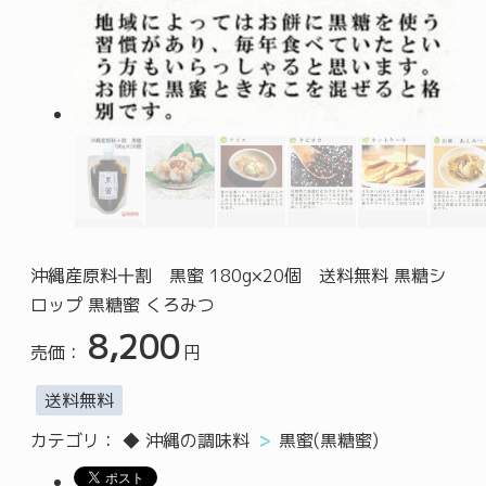
沖縄産原料十割 黒蜜 180g×20個 送料無料 黒糖シ
ロップ 黒糖蜜 くろみつ
8,200
売価：
円
送料無料
カテゴリ：
◆ 沖縄の調味料
黒蜜(黒糖蜜)