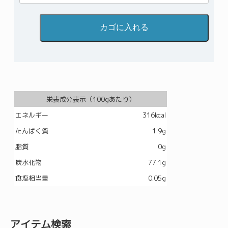
栄表成分表示（100gあたり）
エネルギー
316kcal
たんぱく質
1.9g
脂質
0g
炭水化物
77.1g
食塩相当量
0.05g
アイテム検索